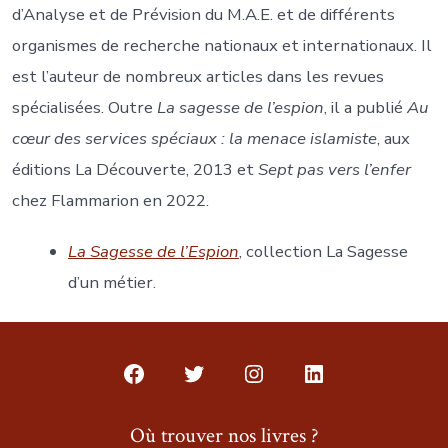
d’Analyse et de Prévision du M.A.E. et de différents
organismes de recherche nationaux et internationaux. Il
est l’auteur de nombreux articles dans les revues
spécialisées. Outre
La sagesse de l’espion
, il a publié
Au
cœur des services spéciaux : la menace islamiste
, aux
éditions La Découverte, 2013 et
Sept pas vers l’enfer
chez Flammarion en 2022.
La Sagesse de l’Espion
, collection La Sagesse
d’un métier.
Open
Open
Open
Open
Facebook
Twitter
Instagram
LinkedIn
Où trouver nos livres ?