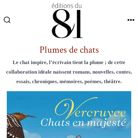
Aller
au
contenu
Bascule
M
Rechercher
Plumes de chats
Le chat inspire, l’écrivain tient la plume ; de cette
collaboration idéale naissent romans, nouvelles, contes,
essais, chroniques, mémoires, poèmes, théâtre.