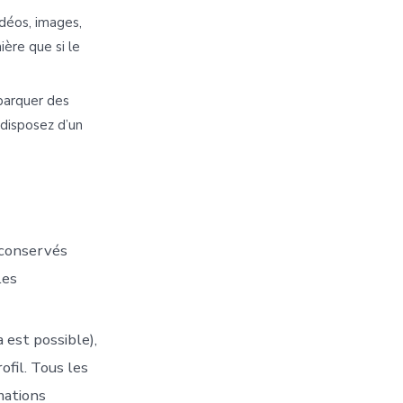
idéos, images,
ère que si le
mbarquer des
 disposez d’un
 conservés
les
a est possible),
fil. Tous les
rmations