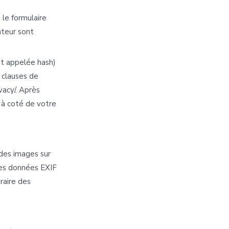
 le formulaire
ateur sont
t appelée hash)
s clauses de
vacy/. Après
 à coté de votre
 des images sur
des données EXIF
raire des