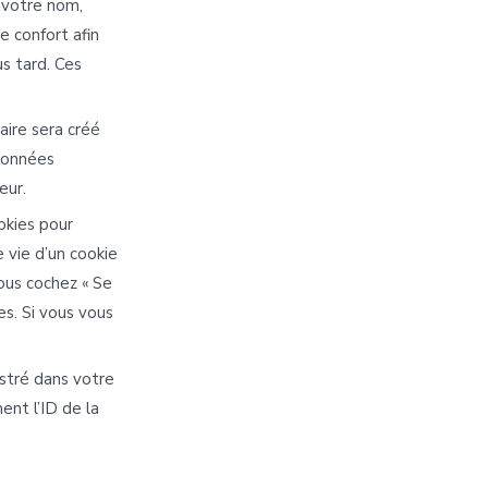
 votre nom,
 confort afin
s tard. Ces
aire sera créé
 données
eur.
okies pour
 vie d’un cookie
vous cochez « Se
s. Si vous vous
istré dans votre
nt l’ID de la