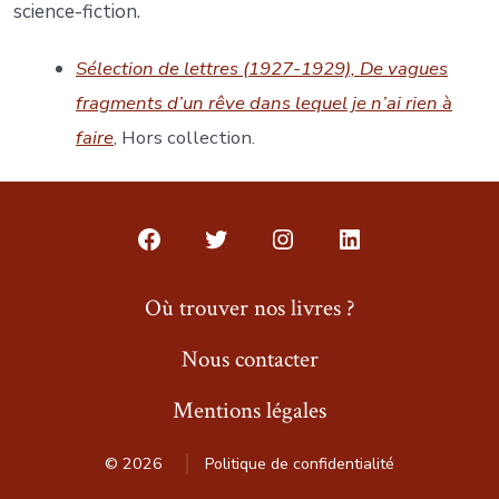
science-fiction.
Sélection de lettres (1927-1929), De vagues
fragments d’un rêve dans lequel je n’ai rien à
faire
, Hors collection.
Open
Open
Open
Open
Facebook
Twitter
Instagram
LinkedIn
Où trouver nos livres ?
in
in
in
in
Nous contacter
a
a
a
a
new
new
new
new
Mentions légales
tab
tab
tab
tab
© 2026
Politique de confidentialité