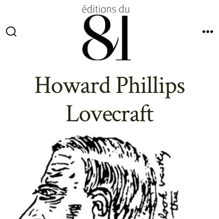
Aller
au
contenu
Bascule
M
Rechercher
Howard Phillips
Lovecraft