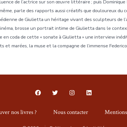
fluence de l’actrice sur son œuvre littéraire ; puis Dominiq
-même, parle des rapports aussi créatifs que douloureux du co
édienne de Giulietta un héritage vivant des sculpteurs de l’
cinéma, brosse un portrait intime de Giulietta dans le contex
e en coda de cette « sonate à Giulietta » une interview inédit
ts et marées, la muse et la compagne de l’immense Federico F
Open
Open
Open
Open
Facebook
Twitter
Instagram
LinkedIn
ver nos livres ?
Nous contacter
Mentions 
in
in
in
in
a
a
a
a