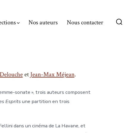
ections
Nos auteurs
Nous contacter
Bascu
Reche
Delouche
et
Jean-Max Méjean
.
e femme-sonate », trois auteurs composent
es Esprits
une partition en trois
ellini dans un cinéma de La Havane, et