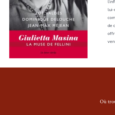
l’in
lui
com
de 
offr
ven
Où trou