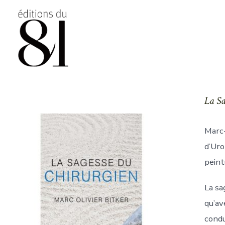
Aller
au
contenu
La Sa
Marc-
d’Uro
peint
La sa
qu’av
condu