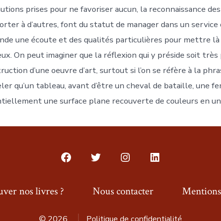
utions prises pour ne favoriser aucun, la reconnaissance de
orter à d’autres, font du statut de manager dans un service d
de une écoute et des qualités particulières pour mettre là où 
ux. On peut imaginer que la réflexion qui y préside soit très 
ruction d’une oeuvre d’art, surtout si l’on se réfère à la phr
ler qu’un tableau, avant d’être un cheval de bataille, une
tiellement une surface plane recouverte de couleurs en un 
Open
Open
Open
Open
Facebook
Twitter
Instagram
LinkedIn
ver nos livres ?
Nous contacter
Mentions 
in
in
in
in
a
a
a
a
© 2026
Politique de confidentialité