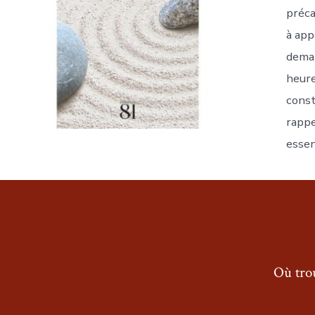
préca
à app
deman
heure
const
rappe
essen
Où trou