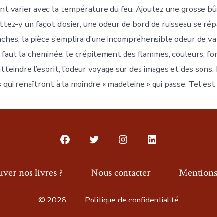
ont varier avec la température du feu. Ajoutez une grosse bûc
ttez-y un fagot d’osier, une odeur de bord de ruisseau se rép
anches, la pièce s’emplira d’une incompréhensible odeur de va
 Il faut la cheminée, le crépitement des flammes, couleurs, f
tteindre l’esprit, l’odeur voyage sur des images et des sons. 
 qui renaîtront à la moindre « madeleine » qui passe. Tel est
Open
Open
Open
Open
Facebook
Twitter
Instagram
LinkedIn
ver nos livres ?
Nous contacter
Mentions 
in
in
in
in
a
a
a
a
© 2026
Politique de confidentialité
new
new
new
new