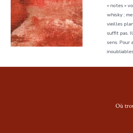
« notes » v
whisky ; me
vieilles pl
suffit pas.
sens. Pour a
inoubliables
Où trou