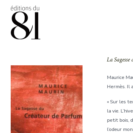
Aller
au
contenu
La Sagesse 
Maurice Mau
Hermès. Il 
« Sur les te
la vie. L’hi
petit bois,
l’odeur mont