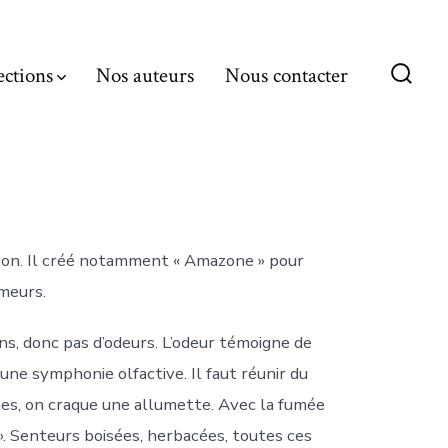
ections
Nos auteurs
Nous contacter
Bascu
Reche
apon. Il créé notamment « Amazone » pour
umeurs.
ons, donc pas d’odeurs. L’odeur témoigne de
t une symphonie olfactive. Il faut réunir du
ches, on craque une allumette. Avec la fumée
 ». Senteurs boisées, herbacées, toutes ces