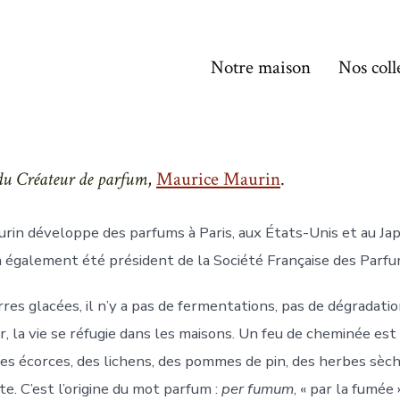
Notre maison
Nos coll
du Créateur de parfum
,
Maurice Maurin
.
rin développe des parfums à Paris, aux États-Unis et au J
a également été président de la Société Française des Parf
rres glacées, il n’y a pas de fermentations, pas de dégradati
ver, la vie se réfugie dans les maisons. Un feu de cheminée es
 des écorces, des lichens, des pommes de pin, des herbes sè
e. C’est l’origine du mot parfum :
per fumum
, « par la fumée