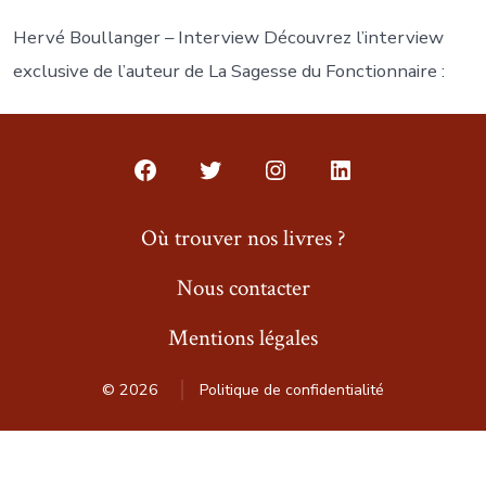
Hervé Boullanger – Interview Découvrez l’interview
exclusive de l’auteur de La Sagesse du Fonctionnaire :
Open
Open
Open
Open
Facebook
Twitter
Instagram
LinkedIn
Où trouver nos livres ?
in
in
in
in
Nous contacter
a
a
a
a
new
new
new
new
Mentions légales
tab
tab
tab
tab
© 2026
Politique de confidentialité