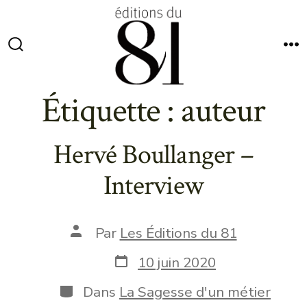
Aller
au
contenu
Bascule
M
Rechercher
Étiquette :
auteur
Hervé Boullanger –
Interview
Auteur
Par
Les Éditions du 81
de
la
Date
10 juin 2020
publication
de
publication
Catégories
Dans
La Sagesse d'un métier