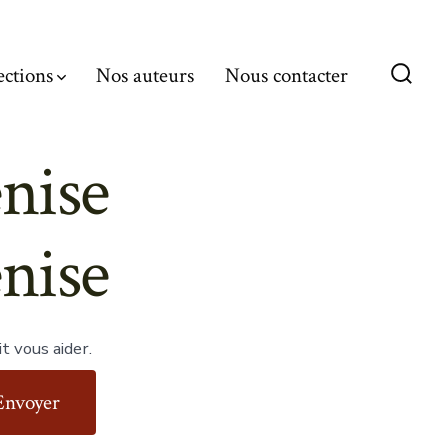
ections
Nos auteurs
Nous contacter
Bascu
Reche
enise
enise
t vous aider.
Envoyer