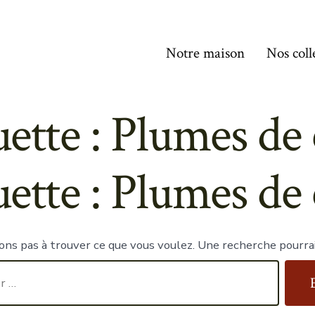
Notre maison
Nos coll
uette :
Plumes de 
uette :
Plumes de 
ons pas à trouver ce que vous voulez. Une recherche pourrai