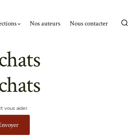
ections
Nos auteurs
Nous contacter
Bascu
Reche
chats
chats
t vous aider.
Envoyer