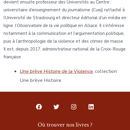
devient ensuite professeur des Universités au Centre
universitaire d’enseignement du journalisme (Cuej) rattaché à
l’Université de Strasbourg et directeur éditorial d’un média en
ligne, l’
Observatoire de la vie politique en Alsace
. Il s’intéresse
notamment à la communication et l’argumentation politique,
puis à l’anthropologie de la violence et des crimes de masse.
Il est, depuis 2017, administrateur national de la Croix-Rouge
française.
Une brève Histoire de la Violence
, collection
Une brève Histoire.
Open
Open
Open
Open
Facebook
Twitter
Instagram
LinkedIn
Où trouver nos livres ?
in
in
in
in