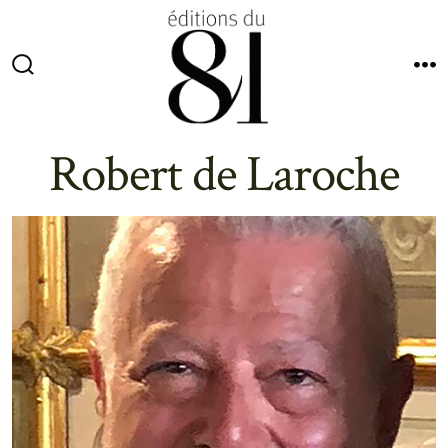
Aller
au
contenu
Bascule
M
Rechercher
Robert de Laroche