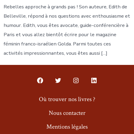
Rebelles approche à grands pas ! Son auteure, Edith de
Belleville, répond à nos questions avec enthousiasme et
humour. Edith, vous êtes avocate, guide-conférencière à
Paris et vous allez bientôt écrire pour le magazine
féminin franco-israélien Golda. Parmi toutes ces
activités impressionnantes, vous êtes aussi […]
Open
Open
Open
Open
Facebook
Twitter
Instagram
LinkedIn
Où trouver nos livres ?
in
in
in
in
Nous contacter
a
a
a
a
new
new
new
new
Mentions légales
tab
tab
tab
tab