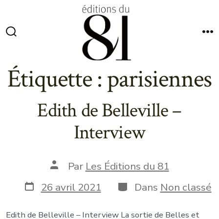
Aller
au
contenu
Bascule
M
Rechercher
Étiquette :
parisiennes
Edith de Belleville –
Interview
Auteur
Par
Les Éditions du 81
de
la
Date
Catégories
26 avril 2021
Dans
Non classé
publication
de
publication
Edith de Belleville – Interview La sortie de Belles et